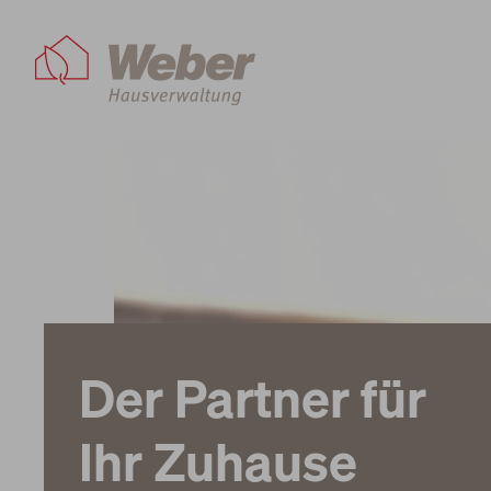
freie Mietangebote
Mietobjekte
Der Partner für
Bauweise
Ihr Zuhause