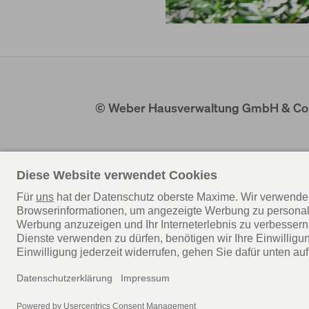
© Weber Hausverwaltung GmbH & Co
ZENTRALE
+49 7853 83 361
info@weber-hausverwaltung.info